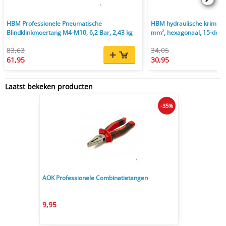
HBM Professionele Pneumatische
HBM hydraulische krimptan
Blindklinkmoertang M4-M10, 6,2 Bar, 2,43 kg
mm², hexagonaal, 15-delig
83,63
34,05
61,95
30,95
Laatst bekeken producten
-35%
AOK Professionele Combinatietangen
9,95