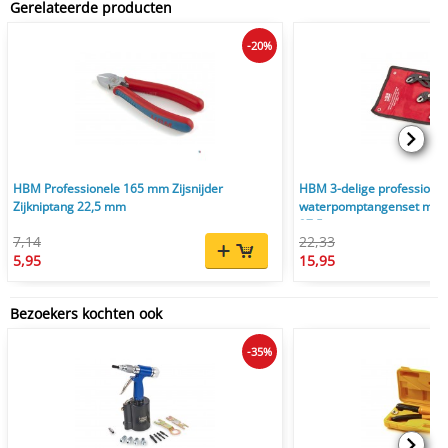
Gerelateerde producten
-20%
HBM Professionele 165 mm Zijsnijder
HBM 3-delige professione
Zijkniptang 22,5 mm
waterpomptangenset met sn
37,5 mm
7,14
22,33
5,95
15,95
Bezoekers kochten ook
-35%