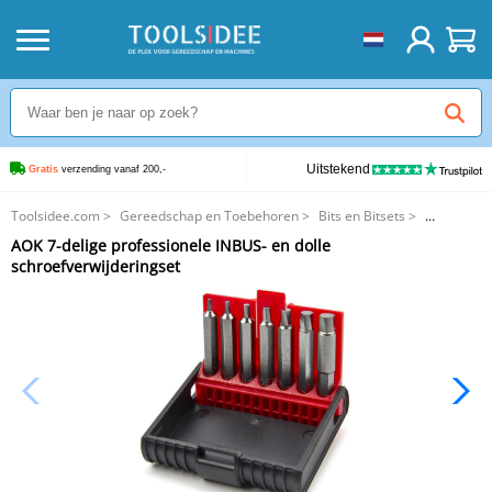
Uitstekend
Gratis
 verzending vanaf 200,-
Toolsidee.com
>
Gereedschap en Toebehoren
>
Bits en Bitsets
>
AOK 7-delige professionele INBUS- en dolle schroefverwijderingset
AOK 7-delige professionele INBUS- en dolle
schroefverwijderingset