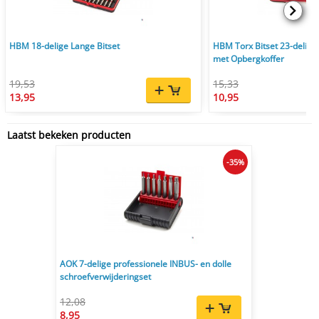
HBM 18-delige Lange Bitset
HBM Torx Bitset 23-delig -
met Opbergkoffer
19,53
15,33
13,95
10,95
Laatst bekeken producten
-35%
AOK 7-delige professionele INBUS- en dolle
schroefverwijderingset
12,08
8,95