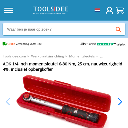
Uitstekend
Gratis
 verzending vanaf 150,-
Toolsidee.com
>
Werkplaatsinrichting
>
Momentsleutels
>
AOK 1/4 inch momentsleutel 6-30 Nm, 25 cm, nauwkeurigheid 4%, inclusief
AOK 1/4 inch momentsleutel 6-30 Nm, 25 cm, nauwkeurigheid
opbergkoffer
4%, inclusief opbergkoffer