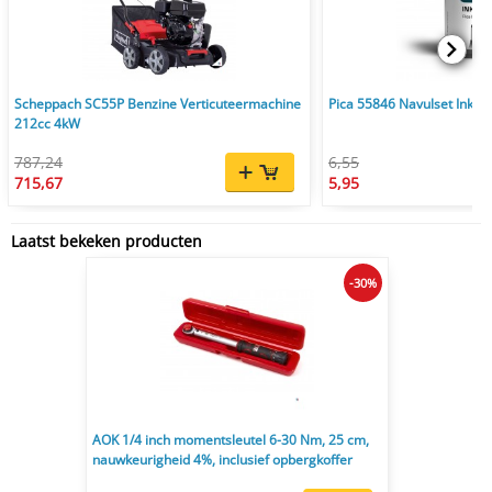
Scheppach SC55P Benzine Verticuteermachine
Pica 55846 Navulset Ink & 
212cc 4kW
787,24
6,55
715,67
5,95
Laatst bekeken producten
-30%
AOK 1/4 inch momentsleutel 6-30 Nm, 25 cm,
nauwkeurigheid 4%, inclusief opbergkoffer