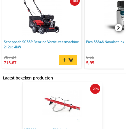
-10%
Scheppach SC55P Benzine Verticuteermachine
Pica 55846 Navulset Ink & 
212cc 4kW
787,24
6,55
715,67
5,95
Laatst bekeken producten
-20%