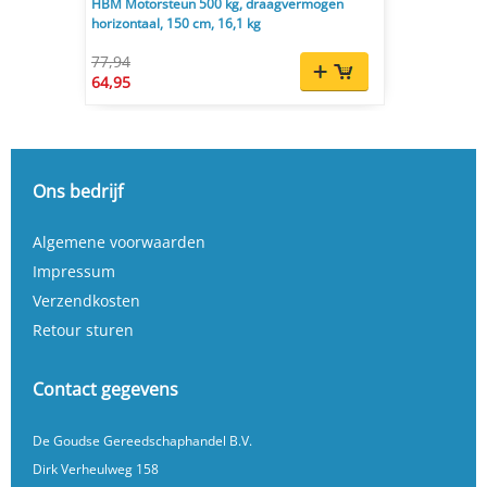
HBM Motorsteun 500 kg, draagvermogen
horizontaal, 150 cm, 16,1 kg
77,94
64,95
Ons bedrijf
Algemene voorwaarden
Impressum
Verzendkosten
Retour sturen
Contact gegevens
De Goudse Gereedschaphandel B.V.
Dirk Verheulweg 158