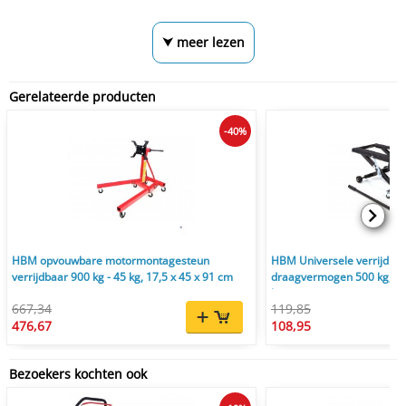
⮟ meer lezen
Gerelateerde producten
-40%
HBM opvouwbare motormontagesteun
HBM Universele verrijdbare
verrijdbaar 900 kg - 45 kg, 17,5 x 45 x 91 cm
draagvermogen 500 kg, pla
hoogtes
667,34
119,85
476,67
108,95
Bezoekers kochten ook