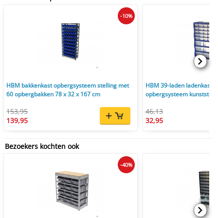
-10%
HBM bakkenkast opbergsysteem stelling met
HBM 39-laden ladenkast, a
60 opbergbakken 78 x 32 x 167 cm
opbergsysteem kunststof b
cm
153,95
46,13
139,95
32,95
Bezoekers kochten ook
-40%