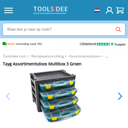
Uitstekend
Gratis
 verzending vanaf 150,-
Toolsidee.com
>
Werkplaatsinrichting
>
Assortimentsdozen
>
Tayg Assortimentsdoos Multibox 3 Groen
Tayg Assortimentsdoos Multibox 3 Groen