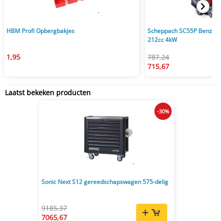
HBM Profi Opbergbakjes
Scheppach SC55P Benzine
212cc 4kW
1,95
787,24
715,67
Laatst bekeken producten
-30%
Sonic Next S12 gereedschapswagen 575-delig
9185,37
7065,67