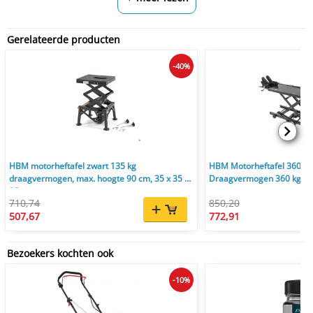
Gerelateerde producten
-40%
HBM motorheftafel zwart 135 kg
HBM Motorheftafel 360 kg 
draagvermogen, max. hoogte 90 cm, 35 x 35 x
Draagvermogen 360 kg, 48
35 cm
710,74
850,20
507,67
772,91
Bezoekers kochten ook
-10%