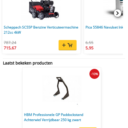
Scheppach SC55P Benzine Verticuteermachine
Pica 55846 Navulset Ink & 
212cc 4kW
787,24
6,55
715,67
5,95
Laatst bekeken producten
-10%
HBM Professionele GP Paddockstand
Achterwiel Verrijdbaar 250 kg zwart