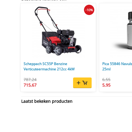
-10%
Scheppach SC55P Benzine
Pica 55846 Navuls
Verticuteermachine 212cc 4kW
25ml
787,24
6,55
715,67
5,95
Laatst bekeken producten