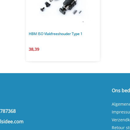
HBM ISO Vlakfreeshouder Type 1
38,39
Ons bedr
Algemen
2787368
Impress
Verzendk
lsidee.com
Retour s