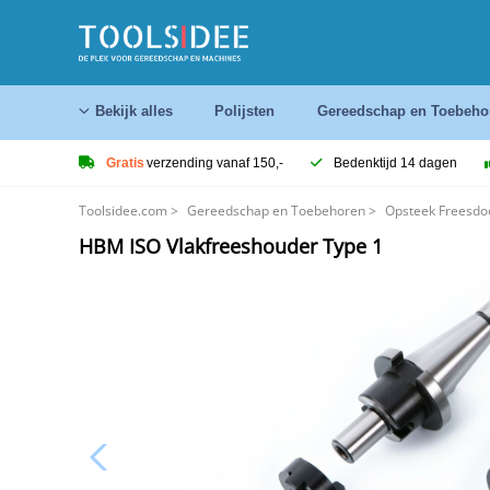
Bekijk alles
Polijsten
Gereedschap en Toebeho
Gratis
verzending vanaf 150,-
Bedenktijd 14 dagen
Toolsidee.com
>
Gereedschap en Toebehoren
>
Opsteek Freesdo
HBM ISO Vlakfreeshouder Type 1