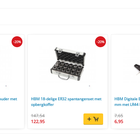
-20%
-20%
uder met
HBM 18-delige ER32 spantangenset met
HBM Digitale 
opbergkoffer
mm met LR44 b
147,54
7,65
122,95
6,95