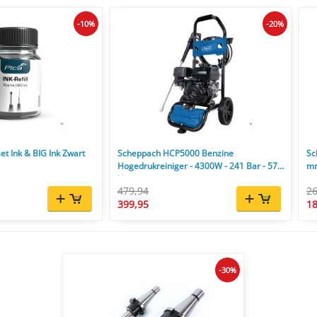
-10%
-20%
et Ink & BIG Ink Zwart
Scheppach HCP5000 Benzine
Sc
Hogedrukreiniger - 4300W - 241 Bar - 570
mm
l/u
479,94
26
399,95
18
-30%