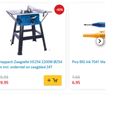
-40%
heppach Zaagtafel HS254 2200W Ø254
Pica BIG Ink 7041 Markeerstift XL 
 incl. onderstel en zaagblad 24T
5,93
7,65
9,95
6,95