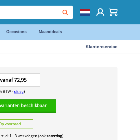
Occasions
Maanddeals
Klantenservice
vanaf
72,95
1% BTW -
uitleg
)
 varianten beschikbaar
Op voorraad
rtijd: 1 - 3 werkdagen (ook
zaterdag
)