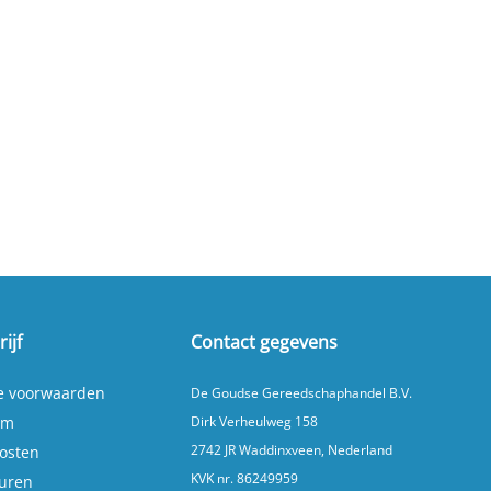
ijf
Contact gegevens
e voorwaarden
De Goudse Gereedschaphandel B.V.
um
Dirk Verheulweg 158
2742 JR Waddinxveen, Nederland
osten
KVK nr. 86249959
turen