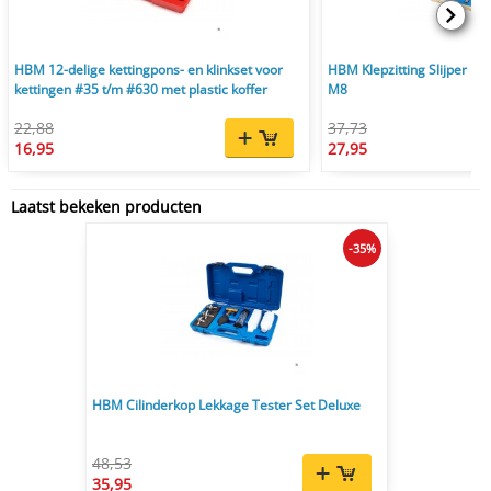
HBM 12-delige kettingpons- en klinkset voor
HBM Klepzitting Slijper Fr
kettingen #35 t/m #630 met plastic koffer
M8
22,88
37,73
16,95
27,95
Laatst bekeken producten
-35%
HBM Cilinderkop Lekkage Tester Set Deluxe
48,53
35,95