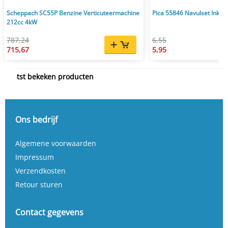
Scheppach SC55P Benzine Verticuteermachine
Pica 55846 Navulset Ink & 
212cc 4kW
787,24
6,55
715,67
5,95
Laatst bekeken producten
Ons bedrijf
Algemene voorwaarden
Impressum
Verzendkosten
Retour sturen
Contact gegevens