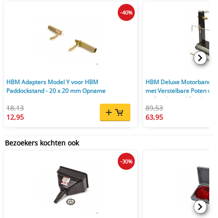
-40%
HBM Adapters Model Y voor HBM
HBM Deluxe Motorbanden
Paddockstand - 20 x 20 mm Opname
met Verstelbare Poten voor
en Banden tot 35 inch
18,13
89,53
12,95
63,95
Bezoekers kochten ook
-30%