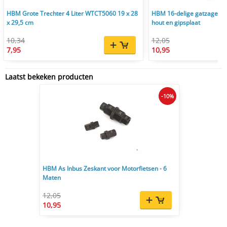
HBM Grote Trechter 4 Liter WTCT5060 19 x 28
HBM 16-delige gatzagens
x 29,5 cm
hout en gipsplaat
10,34
12,05
7,95
10,95
Laatst bekeken producten
-10%
HBM As Inbus Zeskant voor Motorfietsen - 6
Maten
12,05
10,95