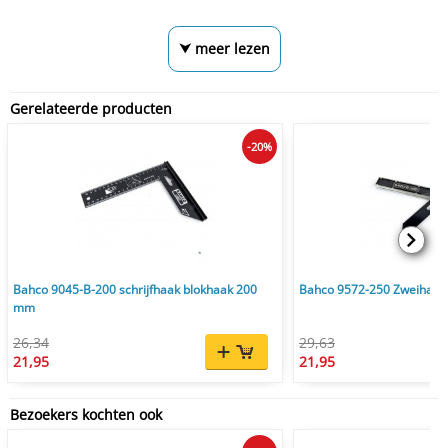
⮟ meer lezen
Gerelateerde producten
-20%
Bahco 9045-B-200 schrijfhaak blokhaak 200
Bahco 9572-250 Zweihaa
mm
26,34
29,63
21,95
21,95
Bezoekers kochten ook