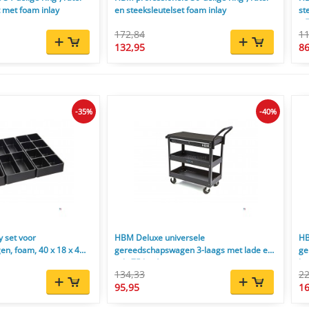
t met foam inlay
en steeksleutelset foam inlay
st
x 
172,84
11
132,95
86
-35%
-40%
y set voor
HBM Deluxe universele
HB
n, foam, 40 x 18 x 4
gereedschapswagen 3-laags met lade en
ge
rek, 75 kg draagvermogen
ho
134,33
22
95,95
16