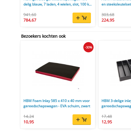
delig blauw, 7 laden, 4 wielen, slot, 100 kg
en steeksleutelse
draagvermogen
941,60
303,68
784,67
224,95
Bezoekers kochten ook
-30%
HBM Foam Inlay 585 x 410 x 40 mm voor
HBM 3-delige inla
gereedschapswagen - EVA schuim, zwart
gereedschapswage
cm
14,24
17,48
10,95
12,95