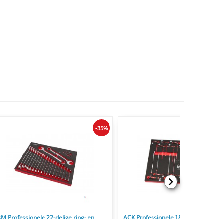
-35%
M Professionele 22-delige ring- en
AOK Professionele 18-delige T-gre