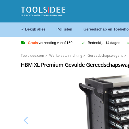
Bekijk alles
Polijsten
Gereedschap en Toebeho
Gratis
verzending vanaf 150,-
Bedenktijd 14 dagen
Toolsidee.com
>
Werkplaatsinrichting
>
Gereedschapswagens
>
HBM XL Premium Gevulde Gereedschapswagen