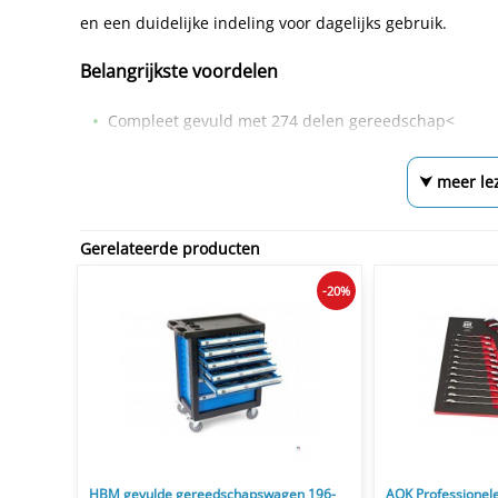
en een duidelijke indeling voor dagelijks gebruik.
Belangrijkste voordelen
Compleet gevuld met 274 delen gereedschap<
⮟ meer le
Gerelateerde producten
-20%
HBM gevulde gereedschapswagen 196-
AOK Professionele 