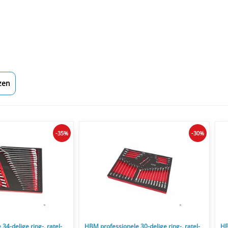
zen
-35%
-30%
34-delige ring-, ratel-
HBM professionele 30-delige ring-, ratel-
HB