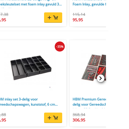
eeksleutelset met foam inlay gevuld 390
Foam Inlay, gevulde foam inlay
545 x 60 mm
7,38
115,14
,95
95,95
-35%
M inlay set 3-delig voor
HBM Premium Gereedschapsvullin
reedschapswagen, kunststof, 6 cm
delig voor Gereedschapswagen, Ro
og
Inlays, 55,5 x 41 x 31 cm
,88
368,34
,95
306,95