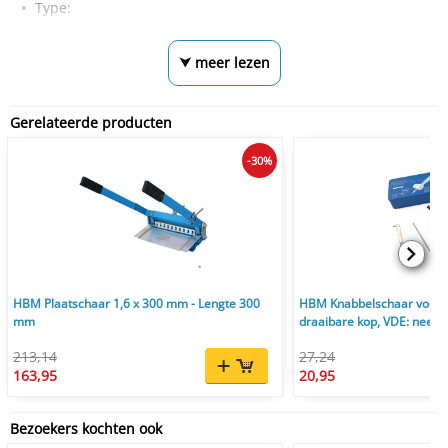
Type:
⮟ meer lezen
Gerelateerde producten
-30%
HBM Plaatschaar 1,6 x 300 mm - Lengte 300
HBM Knabbelschaar voor 
mm
draaibare kop, VDE: nee
213,14
27,24
163,95
20,95
Bezoekers kochten ook