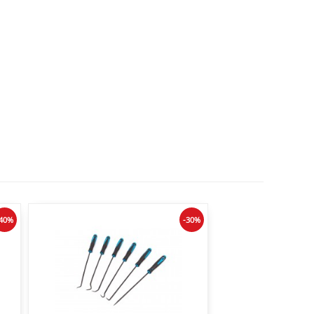
-40%
-30%