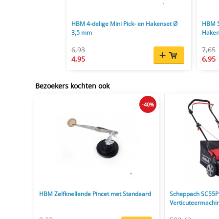
HBM 4-delige Mini Pick- en Hakenset Ø
HBM 5-
3,5 mm
Haken
6,93
7,65
4,95
6,95
Bezoekers kochten ook
-40%
HBM Zelfknellende Pincet met Standaard
Scheppach SC55P
Verticuteermachi