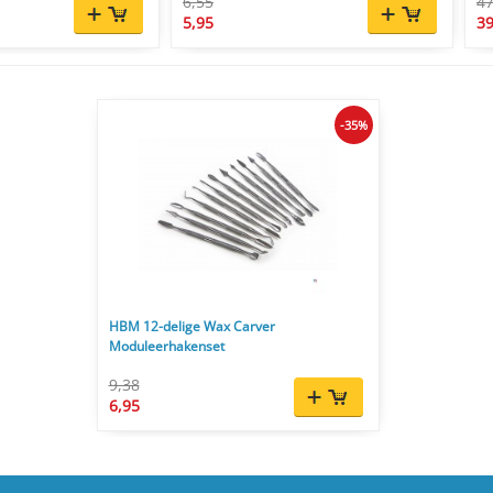
6,55
47
5,95
39
-35%
HBM 12-delige Wax Carver
Moduleerhakenset
9,38
6,95