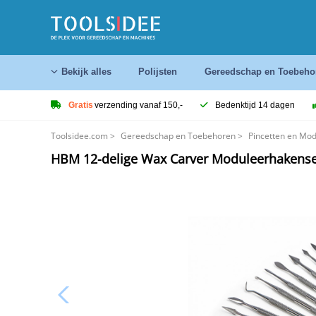
Bekijk alles
Polijsten
Gereedschap en Toebeho
Gratis
verzending vanaf 150,-
Bedenktijd 14 dagen
Toolsidee.com
>
Gereedschap en Toebehoren
>
Pincetten en Mo
HBM 12-delige Wax Carver Moduleerhakense