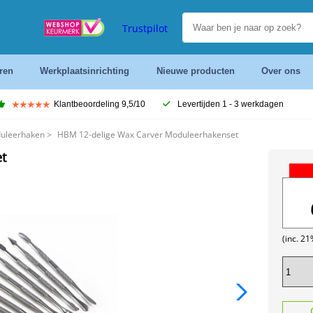
Trustpilot
ren
Werkplaatsinrichting
Nieuwe producten
Over ons
Klantbeoordeling 9,5/10
Levertijden 1 - 3 werkdagen
duleerhaken
>
HBM 12-delige Wax Carver Moduleerhakenset
t
(inc. 2