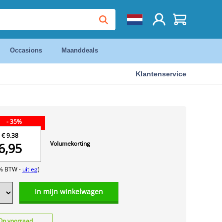
Occasions
Maanddeals
Klantenservice
- 35%
€ 9.38
Volumekorting
6,95
1% BTW -
uitleg
)
In mijn winkelwagen
Op voorraad