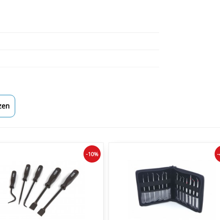
zen
-10%