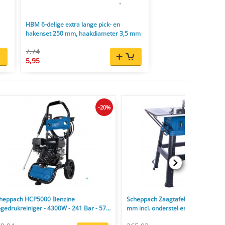
HBM 6-delige extra lange pick- en
hakenset 250 mm, haakdiameter 3,5 mm
7,74
5,95
-20%
heppach HCP5000 Benzine
Scheppach Zaagtafel HS254 2200
gedrukreiniger - 4300W - 241 Bar - 570
mm incl. onderstel en zaagblad 24