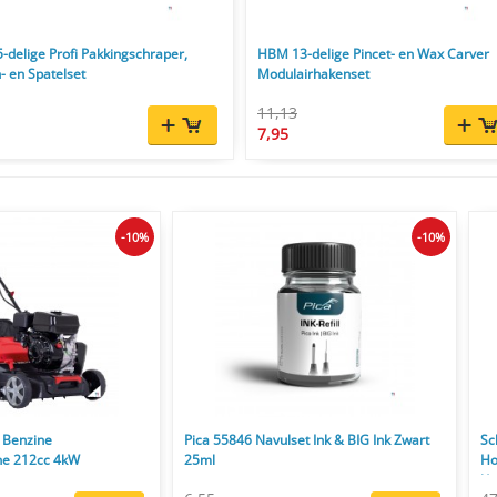
delige Profi Pakkingschraper,
HBM 13-delige Pincet- en Wax Carver
- en Spatelset
Modulairhakenset
11,13
7,95
-10%
-10%
 Benzine
Pica 55846 Navulset Ink & BIG Ink Zwart
Sc
ne 212cc 4kW
25ml
Ho
l/u