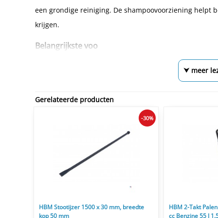
een grondige reiniging. De shampoovoorziening helpt 
krijgen.
Belangrijkste voo
⮟ meer le
Gerelateerde producten
-30%
HBM Stootijzer 1500 x 30 mm, breedte
HBM 2-Takt Pale
kop 50 mm
cc Benzine 55 J 