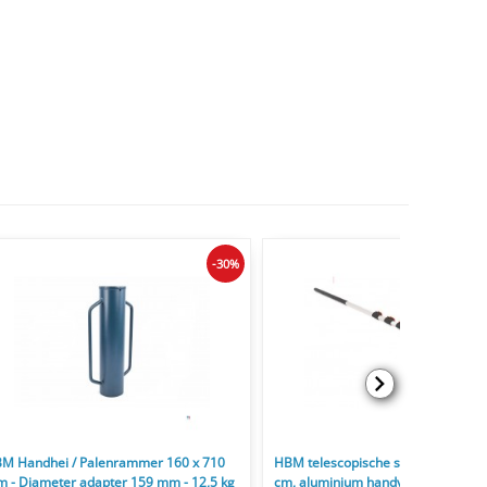
-30%
M Handhei / Palenrammer 160 x 710
HBM telescopische snoeizaag 170
 - Diameter adapter 159 mm - 12,5 kg
cm, aluminium handvat, staal 65Mn,