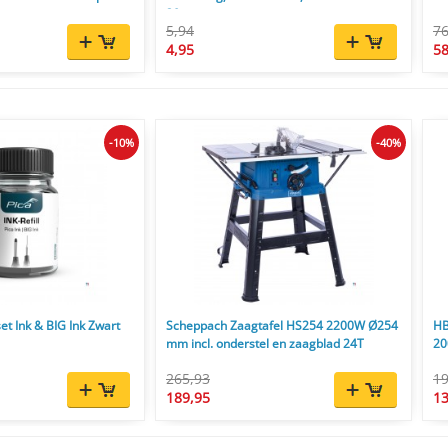
30 cm
5,94
76
4,95
58
-10%
-40%
et Ink & BIG Ink Zwart
Scheppach Zaagtafel HS254 2200W Ø254
HB
mm incl. onderstel en zaagblad 24T
20
265,93
19
189,95
13