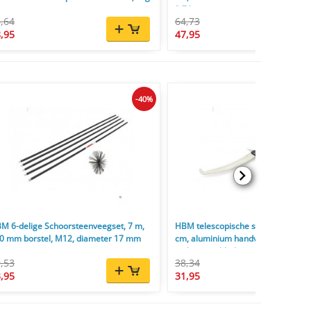
2,7 kg
,64
64,73
,95
47,95
-40%
M 6-delige Schoorsteenveegset, 7 m,
HBM telescopische snoeizaag 150
0 mm borstel, M12, diameter 17 mm
cm, aluminium handvat, 7 TPI, 65M
stalen zaagblad
,53
38,34
,95
31,95