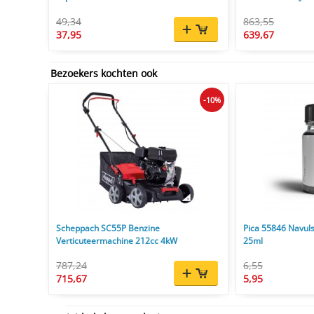
49,34
863,55
37,95
639,67
Bezoekers kochten ook
-10%
Scheppach SC55P Benzine
Pica 55846 Navuls
Verticuteermachine 212cc 4kW
25ml
787,24
6,55
715,67
5,95