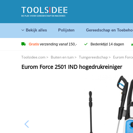
Bekijk alles
Polijsten
Gereedschap en Toebeho
Gratis
verzending vanaf 150,-
Bedenktijd 14 dagen
Toolsidee.com
>
Buiten en tuin
>
Tuingereedschap
>
Eurom Forc
Eurom Force 2501 IND hogedrukreiniger