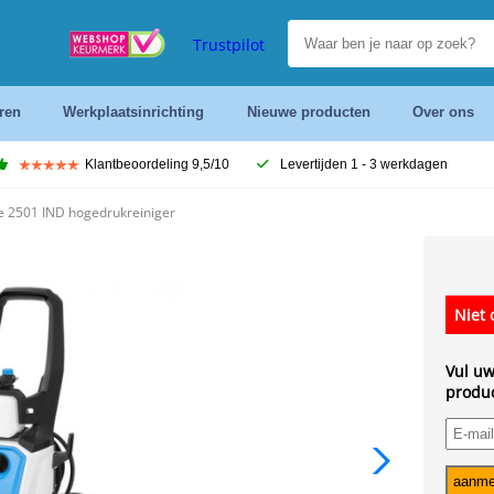
Trustpilot
ren
Werkplaatsinrichting
Nieuwe producten
Over ons
Klantbeoordeling 9,5/10
Levertijden 1 - 3 werkdagen
e 2501 IND hogedrukreiniger
Niet 
Vul uw
produc