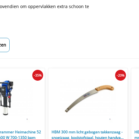
bovendien om oppervlakken extra schoon te
zen
-35%
-20%
nrammer Heimachine 52
HBM 300 mm licht gebogen takkenzaag -
HB
1.500 W 700-1350 bpm
snoeizaag, koolstofstaal, houten handvat,
mm