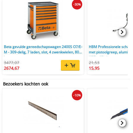
-30%
Beta gevulde gereedschapswagen 2400S O7/E-
HBM Professionele schaarve
M - 309-delig, 7 laden, slot, 4 zwenkwielen, 800
met pistoolgreep, aluminiu
kg, oranje
NPT x 27, diameter nippe
3477,07
21,53
2674,67
15,95
Bezoekers kochten ook
-10%