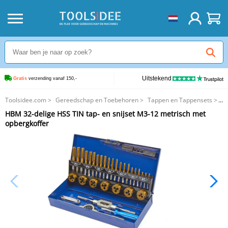
Uitstekend
Gratis
 verzending vanaf 150,-
Toolsidee.com
>
Gereedschap en Toebehoren
>
Tappen en Tappensets
>
HBM 32-delige HSS TIN tap- en snijset M3-12 metrisch met opbergkoffer
HBM 32-delige HSS TIN tap- en snijset M3-12 metrisch met
opbergkoffer