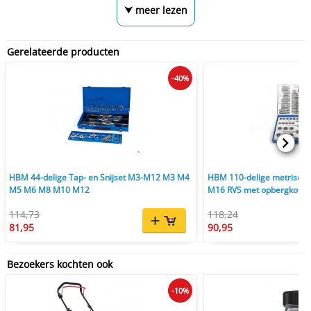
⮟ meer lezen
Gerelateerde producten
-40%
HBM 44-delige Tap- en Snijset M3-M12 M3 M4
HBM 110-delige metrische 
M5 M6 M8 M10 M12
M16 RVS met opbergkoffe
114,73
118,24
81,95
90,95
Bezoekers kochten ook
-10%