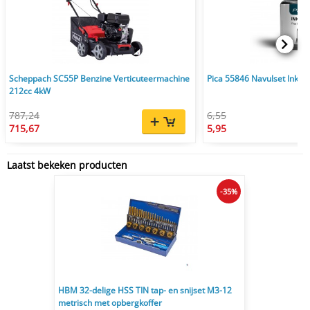
Scheppach SC55P Benzine Verticuteermachine
Pica 55846 Navulset Ink & 
212cc 4kW
787,24
6,55
715,67
5,95
Laatst bekeken producten
-35%
HBM 32-delige HSS TIN tap- en snijset M3-12
metrisch met opbergkoffer