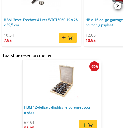
HBM Grote Trechter 4 Liter WTCT5060 19 x 28
HBM 16-delige gatzagens
x 29,5 cm
hout en gipsplaat
10,34
12,05
7,95
10,95
Laatst bekeken producten
-30%
HBM 12-delige cylindrische borenset voor
metaal
67,54
51,95